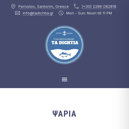
Perivolos, Santorini, Greece
(+30) 2286 082818
CLOS
info@tadichtia.gr
Mon - Sun: Noon till 11 PM
MAIN NAVIGATION
ΨΑΡΙΑ