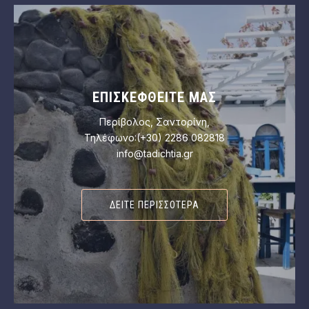
PREVIOUS
NEX
ΕΠΙΣΚΕΦΘΕΊΤΕ ΜΑΣ
Περίβολος, Σαντορίνη,
Τηλέφωνο:(+30) 2286 082818
info@tadichtia.gr
ΔΕΊΤΕ ΠΕΡΙΣΣΌΤΕΡΑ