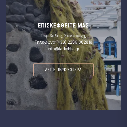
ΕΠΙΣΚΕΦΘΕΊΤΕ ΜΑΣ
Περίβολος, Σαντορίνη,
Τηλέφωνο:(+30) 2286 082818
info@tadichtia.gr
ΔΕΊΤΕ ΠΕΡΙΣΣΌΤΕΡΑ