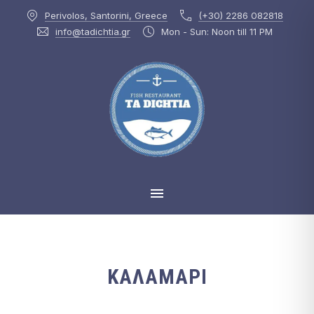
Perivolos, Santorini, Greece
(+30) 2286 082818
CLOS
info@tadichtia.gr
Mon - Sun: Noon till 11 PM
MAIN NAVIGATION
ΚΑΛΑΜΆΡΙ